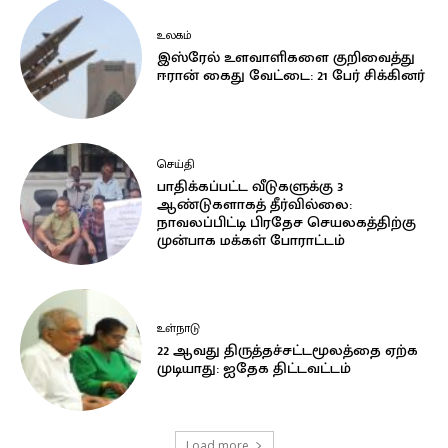
உலகம்
இஸ்ரேல் உளவாளிகளை குறிவைத்து
ஈரான் கைது வேட்டை: 21 பேர் சிக்கினர்
செய்தி
பாதிக்கப்பட்ட வீடுகளுக்கு 3
ஆண்டுகளாகத் தீர்வில்லை:
நாவலப்பிட்டி பிரதேச செயலகத்திற்கு
முன்பாக மக்கள் போராட்டம்
உள்நாடு
22 ஆவது திருத்தச்சட்டமூலத்தை ஏற்க
முடியாது: ஐதேக திட்டவட்டம்
Load more