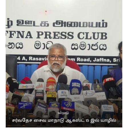
உள்நாடு
சர்வதேச சைவ மாநாடு ஆகஸ்ட் 15 இல் யாழில்