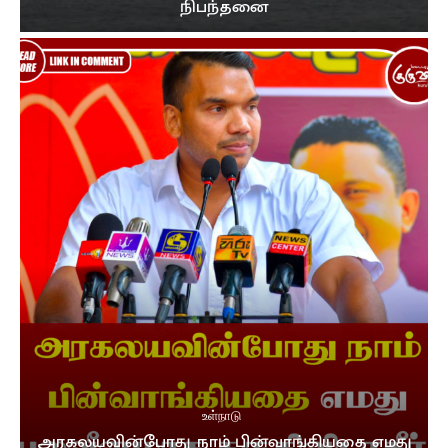
நிபந்தனை
உள்நாடு
அரகலயவின்போது நாம் பின்வாங்கியதை எமது