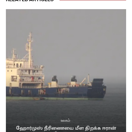
உலகம்
ஹோர்முஸ் நீரிணையை மீள திறக்க ஈரான்