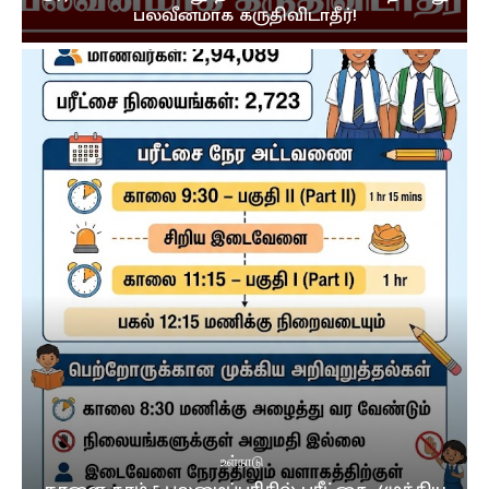
பலவீனமாக கருதிவிடாதீர்!
உள்நாடு