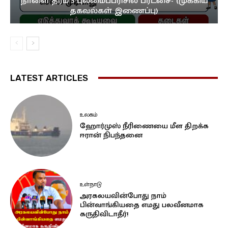
நாளை தரம் 5 புலமைப்பரிசில் பரீட்சை- (முக்கிய
தகவல்கள் இணைப்பு)
LATEST ARTICLES
உலகம்
ஹோர்முஸ் நீரிணையை மீள திறக்க
ஈரான் நிபந்தனை
உள்நாடு
அரகலயவின்போது நாம்
பின்வாங்கியதை எமது பலவீனமாக
கருதிவிடாதீர்!