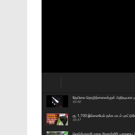
தேயிலை தொழிற்சாலைக்குள் அதிரடியாக புக
02:50
ரூ. 1,700 இல்லையேல் தக்க பாடம் புகட்ட
03:37
வெடுக்குநாறி மலை சிவராத்திரி பூஜையை, இ