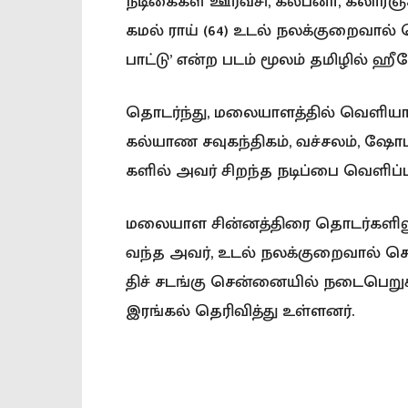
நடிகைகள் ஊர்​வசி, கல்​ப​னா, கலார
கமல் ராய் (64) உடல் நலக்குறைவால் செ
பாட்​டு’ என்ற படம் மூலம் தமிழில் 
தொடர்ந்​து, மலை​யாளத்​தில் வெளி​யான சய
கல்யாண சவு​கந்​தி​கம், வச்​சலம், ஷோப
களில் அவர் சிறந்த நடிப்பை வெளிப்​படு
மலை​யாள சின்​னத்​திரை தொடர்​களி​லும
வந்த அவர், உடல் நலக்​குறை​வால் செ
திச் சடங்கு சென்​னை​யில் நடை​பெறு
இரங்​கல் தெரி​வித்​து உள்​ளனர்​.