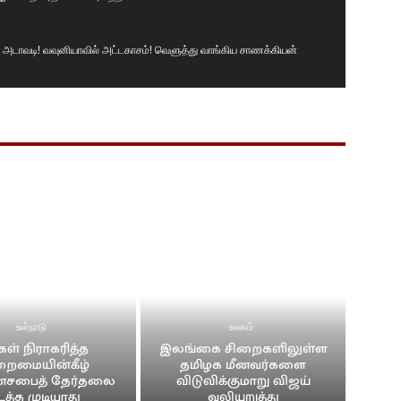
டாவடி! வவுனியாவில் அட்டகாசம்! வெளுத்து வாங்கிய சாணக்கியன்
் சமமாக இருக்க வேண்டும்! வெடுக்குநாறி மலைச் சம்பவம்.!
ா🤭😳😲#news #srilanka #vairalvideo #vairal
ருக்கின்றனர். I தேசிய மக்கள் சக்தியின் தெனியா மாநாடு I NPP
ிகையில் வரவேற்பு
 மனம் திறந்த கில்மிசா..
உள்நாடு
உலகம்
கள் நிராகரித்த
இலங்கை சிறைகளிலுள்ள
றைமையின்கீழ்
தமிழக மீனவர்களை
ாளத்துடன் கோலாகல வரவேற்பு..!!
சபைத் தேர்தலை
விடுவிக்குமாறு விஜய்
டத்த முடியாது
வலியுறுத்து