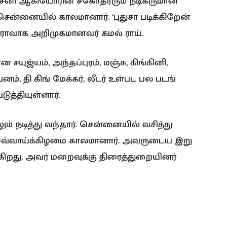
ஞ்​சனி ஆகியோரின் சகோ​தரரும் நடிகருமான
ன்​னை​யில் கால​மா​னார். ‘புதுசா படிக்கிறேன்
ஹீரோவாக அறிமுகமானவர் கமல் ராய்.
ுஜ்​யம், அந்​தப்​புரம், மஞ்​சு, கிங்​கினி,
னம், தி கிங் மேக்கர், லீடர் உள்பட பல படங்​
த்​தி​யுள்ளார்.
் நடித்து வந்​தார். சென்​னை​யில் வசித்து
வ்​வாய்க்​கிழமை கால​மா​னார். அவருடைய இறு​
கிறது. அவர் மறைவுக்கு திரைத்​துறை​யினர்