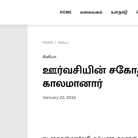
HOME
மலையகம்
உள்நாடு
Kuruvi
Home
சினிமா
சினிமா
ஊர்​வசி​யின் சகோ​த
காலமானார்
January 22, 2026