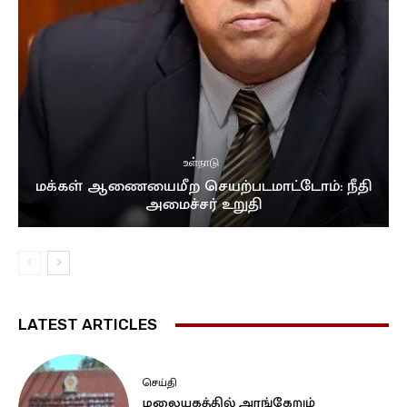
உள்நாடு
மக்கள் ஆணையைமீற செயற்படமாட்டோம்: நீதி
அமைச்சர் உறுதி
LATEST ARTICLES
செய்தி
மலையகத்தில் அரங்கேறும்