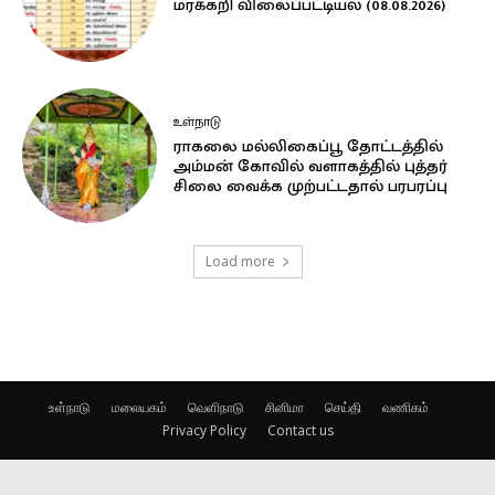
மரக்கறி விலைப்பட்டியல் (08.08.2026)
உள்நாடு
ராகலை மல்லிகைப்பூ தோட்டத்தில்
அம்மன் கோவில் வளாகத்தில் புத்தர்
சிலை வைக்க முற்பட்டதால் பரபரப்பு
Load more
உள்நாடு
மலையகம்
வெளிநாடு
சினிமா
செய்தி
வணிகம்
Privacy Policy
Contact us
© kuruvi.lk