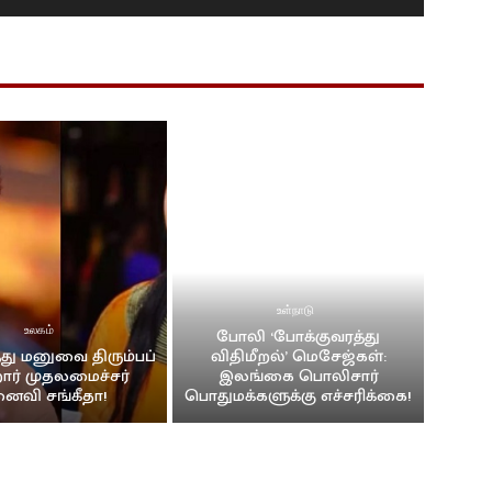
் சமமாக இருக்க வேண்டும்! வெடுக்குநாறி மலைச் சம்பவம்.!
ா
#news #srilanka #vairalvideo #vairal
ருக்கின்றனர். I தேசிய மக்கள் சக்தியின் தெனியா மாநாடு I NPP
ிகையில் வரவேற்பு
 மனம் திறந்த கில்மிசா..
உள்நாடு
உலகம்
போலி ‘போக்குவரத்து
து மனுவை திரும்பப்
விதிமீறல்’ மெசேஜ்கள்:
ாளத்துடன் கோலாகல வரவேற்பு..!!
ார் முதலமைச்சர்
இலங்கை பொலிசார்
ைவி சங்கீதா!
பொதுமக்களுக்கு எச்சரிக்கை!