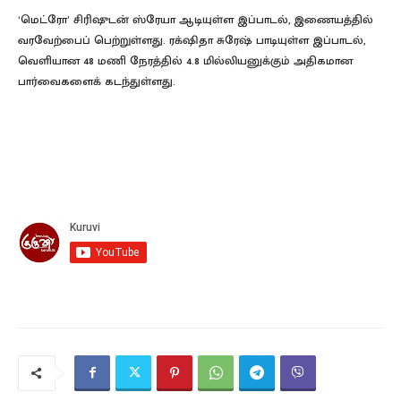
‘மெட்ரோ’ சிரிஷுடன் ஸ்ரேயா ஆடியுள்ள இப்பாடல், இணையத்தில்
வரவேற்பைப் பெற்றுள்ளது. ரக்‌ஷிதா சுரேஷ் பாடியுள்ள இப்பாடல்,
வெளியான 48 மணி நேரத்தில் 4.8 மில்லியனுக்கும் அதிகமான
பார்வைகளைக் கடந்துள்ளது.