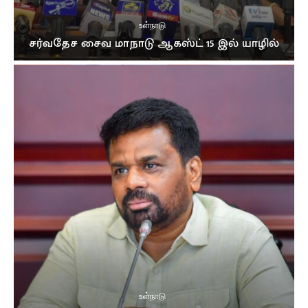
உள்நாடு
சர்வதேச சைவ மாநாடு ஆகஸ்ட் 15 இல் யாழில்
உள்நாடு