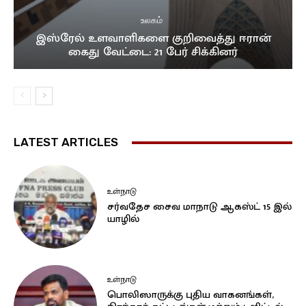
உலகம்
இஸ்ரேல் உளவாளிகளை குறிவைத்து ஈரான்
கைது வேட்டை: 21 பேர் சிக்கினர்
LATEST ARTICLES
உள்நாடு
சர்வதேச சைவ மாநாடு ஆகஸ்ட் 15 இல்
யாழில்
உள்நாடு
பொலிஸாருக்கு புதிய வாகனங்கள்,