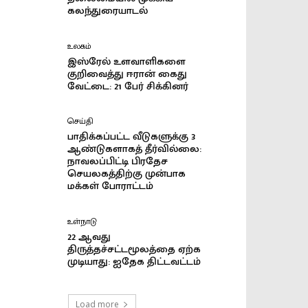
கலந்துரையாடல்
உலகம்
இஸ்ரேல் உளவாளிகளை
குறிவைத்து ஈரான் கைது
வேட்டை: 21 பேர் சிக்கினர்
செய்தி
பாதிக்கப்பட்ட வீடுகளுக்கு 3
ஆண்டுகளாகத் தீர்வில்லை:
நாவலப்பிட்டி பிரதேச
செயலகத்திற்கு முன்பாக
மக்கள் போராட்டம்
உள்நாடு
22 ஆவது
திருத்தச்சட்டமூலத்தை ஏற்க
முடியாது: ஐதேக திட்டவட்டம்
Load more