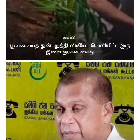
03:39
முத்து சப்பரத்தில் இசைக்குயில்....! மேளதாளத்துடன்
கோலாகல வரவேற்பு..!!
03:05
உள்நாடு
பூனையைத் துன்புறுத்தி வீடியோ வெளியிட்ட இரு
இளைஞர்கள் கைது