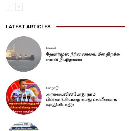
LATEST ARTICLES
உலகம்
ஹோர்முஸ் நீரிணையை மீள திறக்க
ஈரான் நிபந்தனை
உள்நாடு
அரகலயவின்போது நாம்
பின்வாங்கியதை எமது பலவீனமாக
கருதிவிடாதீர்!