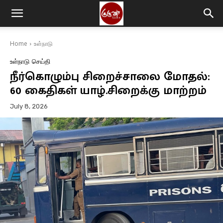
Home
உள்நாடு
உள்நாடு
செய்தி
நீர்கொழும்பு சிறைச்சாலை மோதல்:
60 கைதிகள் யாழ்.சிறைக்கு மாற்றம்
July 8, 2026