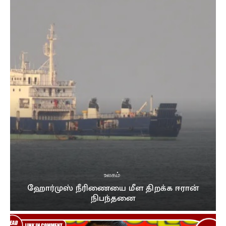
உலகம்
ஹோர்முஸ் நீரிணையை மீள திறக்க ஈரான்
நிபந்தனை