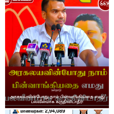
உள்நாடு
அரகலயவின்போது நாம் பின்வாங்கியதை எமது
பலவீனமாக கருதிவிடாதீர்!