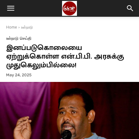
Home
உள்நாடு
உள்நாடு
செய்தி
இனப்படுகொலையை
ஏற்றுக்கொள்ள என்.பி.பி. அரசுக்கு
முதுகெலும்பில்லை!
May 24, 2025