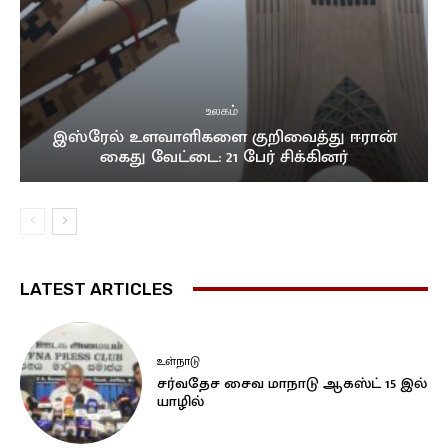
உலகம்
இஸ்ரேல் உளவாளிகளை குறிவைத்து ஈரான்
கைது வேட்டை: 21 பேர் சிக்கினர்
LATEST ARTICLES
உள்நாடு
சர்வதேச சைவ மாநாடு ஆகஸ்ட் 15 இல்
யாழில்