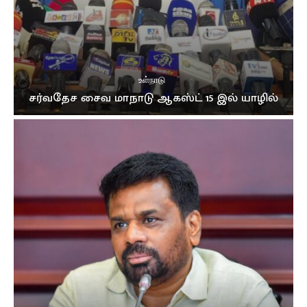
முத்து சப்பரத்தில் இசைக்குயில்....! மேளதாளத்துடன்
கோலாகல வரவேற்பு..!!
03:05
உள்நாடு
சர்வதேச சைவ மாநாடு ஆகஸ்ட் 15 இல் யாழில்