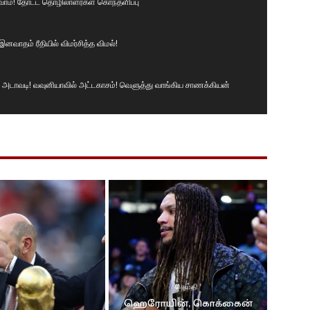
ுவோம்! தோட்ட தொழிலாளர்கள் கொந்தளிப்பு
னவாதம் ரீதியில் விமர்சித்த விமல்!
டாவடி! வவுனியாவில் அட்டகாசம்! வெளுத்து வாங்கிய சாணக்கியன்
் சமமாக இருக்க வேண்டும்! வெடுக்குநாறி மலைச் சம்பவம்.!
ா
#news #srilanka #vairalvideo #vairal
ருக்கின்றனர். I தேசிய மக்கள் சக்தியின் தெனியா மாநாடு I NPP
ிகையில் வரவேற்பு
செய்தி
 மனம் திறந்த கில்மிசா..
ஹெரோயின், கொக்கைன்