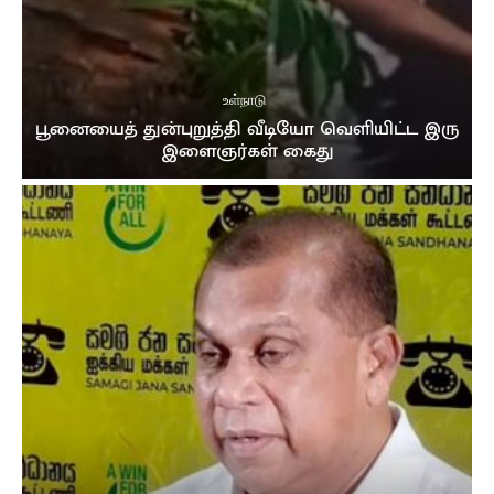
முத்து சப்பரத்தில் இசைக்குயில்....! மேளதாளத்துடன்
கோலாகல வரவேற்பு..!!
03:05
உள்நாடு
பூனையைத் துன்புறுத்தி வீடியோ வெளியிட்ட இரு
இளைஞர்கள் கைது