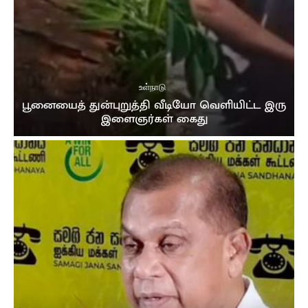
திறந்த கில்மிசா..
03:39
முத்து சப்பரத்தில் இசைக்குயில்....! மேளதாளத்துடன்
கோலாகல வரவேற்பு..!!
03:05
உள்நாடு
பூனையைத் துன்புறுத்தி வீடியோ வெளியிட்ட இரு
இளைஞர்கள் கைது