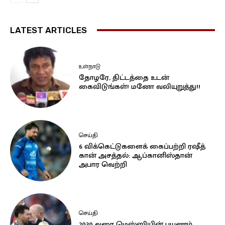
LATEST ARTICLES
உள்நாடு
தோழரே, திட்டத்தை உடன்
கைவிடுங்கள்! மனோ வலியுறுத்து!!
செய்தி
6 விக்கெட்டுகளைக் கைப்பற்றி ரஷீத்
கான் அசத்தல்: ஆப்கானிஸ்தான்
அபார வெற்றி
செய்தி
2030 வரை மெஸ்ஸியின் பயணம்