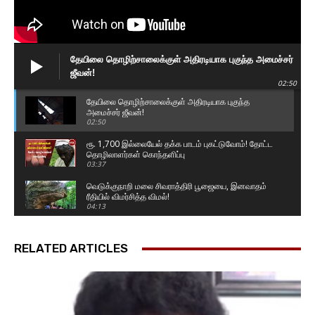
தேயிலை தொழிற்சாலைக்குள் அதிரடியாக புகுந்த அமைச்சர்
ஜீவன்!
02:50
தேயிலை தொழிற்சாலைக்குள் அதிரடியாக புகுந்த
அமைச்சர் ஜீவன்!
02:50
ரூ. 1,700 இல்லையேல் தக்க பாடம் புகட்டுவோம்! தோட்ட
தொழிலாளர்கள் கொந்தளிப்பு
03:37
வெடுக்குநாறி மலை சிவராத்திரி பூஜையை, இனவாதம்
ரீதியில் விமர்சித்த விமல்!
04:13
தொல்பொருள் திணைக்கள அதிகாரிகளின் அடாவடி!
வவுனியாவில் அட்டகாசம்! வெளுத்து வாங்கிய
RELATED ARTICLES
சாணக்கியன்
07:58
மதச் சுதந்திரம் வடக்கிற்கும் தெற்கிற்கும் சமமாக
இருக்க வேண்டும்! வெடுக்குநாறி மலைச் சம்பவம்.!
07:54
இப்படி ஒரு பண்டிகை இலங்கையில இருக்கா