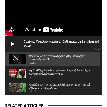
தேயிலை தொழிற்சாலைக்குள் அதிரடியாக புகுந்த அமைச்சர்
ஜீவன்!
02:50
தேயிலை தொழிற்சாலைக்குள் அதிரடியாக புகுந்த
அமைச்சர் ஜீவன்!
02:50
ரூ. 1,700 இல்லையேல் தக்க பாடம் புகட்டுவோம்! தோட்ட
தொழிலாளர்கள் கொந்தளிப்பு
03:37
வெடுக்குநாறி மலை சிவராத்திரி பூஜையை, இனவாதம்
ரீதியில் விமர்சித்த விமல்!
04:13
தொல்பொருள் திணைக்கள அதிகாரிகளின் அடாவடி!
வவுனியாவில் அட்டகாசம்! வெளுத்து வாங்கிய
RELATED ARTICLES
சாணக்கியன்
07:58