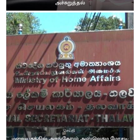
அச்சுறுத்தல்
செய்தி
மலையகத்தில் அரங்கேறும் அஸ்வெசும மோசடி: