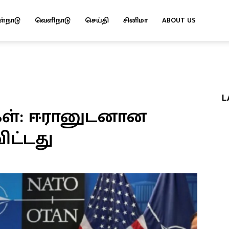
ள்நாடு
வெளிநாடு
செய்தி
சினிமா
ABOUT US
L
கள்: ஈரானுடனான
விட்டது