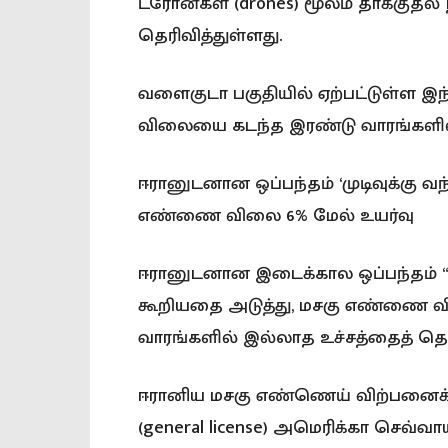
ட்ரோன்கள் (drones) மூலம் தாக்குத
தெரிவித்துள்ளது.
வளைகுடா பகுதியில் ஏற்பட்டுள்ள இ
விலையை கடந்த இரண்டு வாரங்களில்
ஈரானுடனான ஒப்பந்தம் ‘முடிவுக்கு வந
எண்ணை விலை 6% மேல் உயர்வு
ஈரானுடனான இடைக்கால ஒப்பந்தம் “முடி
கூறியதை அடுத்து, மசகு எண்ணை வில
வாரங்களில் இல்லாத உச்சத்தைத் தொ
ஈரானிய மசகு எண்ணெய் விற்பனைக்க
(general license) அமெரிக்கா செவ்வா