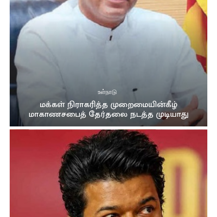
வரவேற்பு
02:16
நான் மருத்துவராக வேண்டும்! ஊடகங்களிடம் மனம்
திறந்த கில்மிசா..
03:39
முத்து சப்பரத்தில் இசைக்குயில்....! மேளதாளத்துடன்
கோலாகல வரவேற்பு..!!
03:05
உள்நாடு
மக்கள் நிராகரித்த முறைமையின்கீழ்
மாகாணசபைத் தேர்தலை நடத்த முடியாது