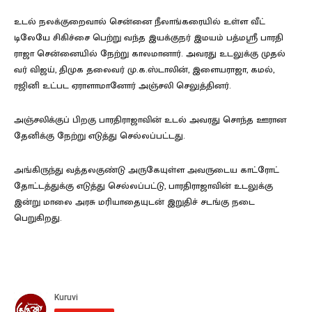
உடல் நலக்​குறை​வால் சென்னை நீலாங்கரையில் உள்ள வீட்​
டிலேயே சிகிச்சை பெற்று வந்த இயக்​குநர் இமயம் பத்மஸ்ரீ பார​தி​
ராஜா சென்​னை​யில் நேற்று கால​மா​னார். அவரது உடலுக்கு முதல்​
வர் விஜய், திமுக தலை​வர் மு.க.ஸ்​டா​லின், இளை​ய​ராஜா, கமல்,
ரஜினி உட்பட ஏராளா​மானோர் அஞ்​சலி செலுத்​தினர்.
அஞ்​சலிக்​குப் பிறகு பார​தி​ராஜா​வின் உடல் அவரது சொந்த ஊரான
தேனிக்கு நேற்று எடுத்து செல்​லப்​பட்​டது.
அங்​கிருந்து வத்​தல​குண்டு அரு​கே​யுள்ள அவருடைய காட்​ரோட்
தோட்​டத்​துக்கு எடுத்து செல்​லப்​பட்டு, பார​தி​ராஜா​வின் உடலுக்கு
இன்று மாலை அரசு மரி​யாதை​யுடன் இறு​திச் சடங்கு நடை​
பெறுகிறது.