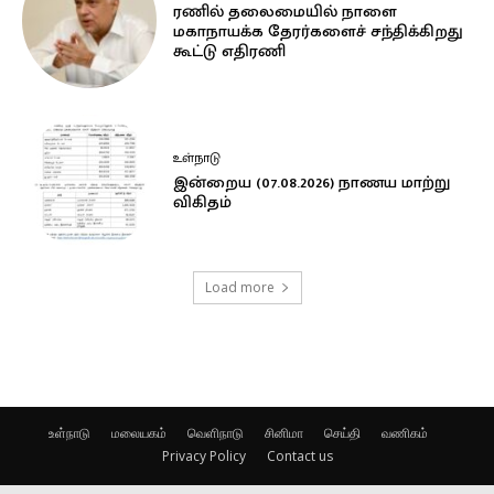
ரணில் தலைமையில் நாளை
மகாநாயக்க தேரர்களைச் சந்திக்கிறது
கூட்டு எதிரணி
உள்நாடு
இன்றைய (07.08.2026) நாணய மாற்று
விகிதம்
Load more
உள்நாடு
மலையகம்
வெளிநாடு
சினிமா
செய்தி
வணிகம்
Privacy Policy
Contact us