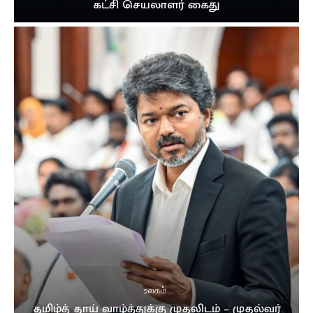
கட்சி செயலாளர் கைது
உலகம்
தமிழ்த் தாய் வாழ்த்துக்கு முதலிடம் – முதல்வர்