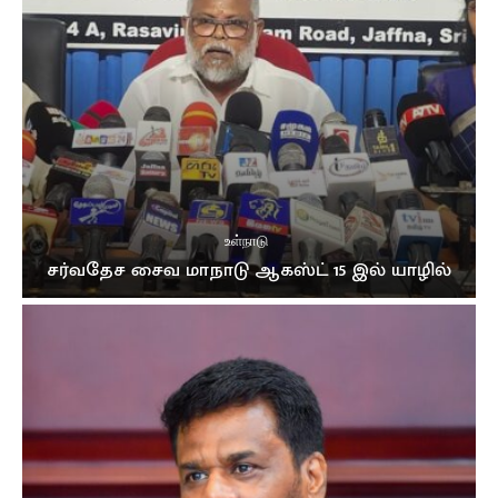
உள்நாடு
சர்வதேச சைவ மாநாடு ஆகஸ்ட் 15 இல் யாழில்