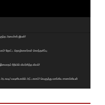
ுந்த அமைச்சர் ஜீவன்!
ுவோம்! தோட்ட தொழிலாளர்கள் கொந்தளிப்பு
னவாதம் ரீதியில் விமர்சித்த விமல்!
டாவடி! வவுனியாவில் அட்டகாசம்! வெளுத்து வாங்கிய சாணக்கியன்
் சமமாக இருக்க வேண்டும்! வெடுக்குநாறி மலைச் சம்பவம்.!