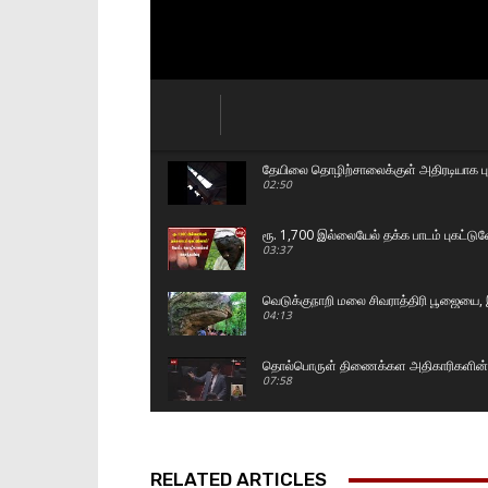
தேயிலை தொழிற்சாலைக்குள் அதிரடியாக புக
02:50
ரூ. 1,700 இல்லையேல் தக்க பாடம் புகட்ட
03:37
வெடுக்குநாறி மலை சிவராத்திரி பூஜையை, இ
04:13
தொல்பொருள் திணைக்கள அதிகாரிகளின் அ
07:58
மதச் சுதந்திரம் வடக்கிற்கும் தெற்கிற்கும
07:54
RELATED ARTICLES