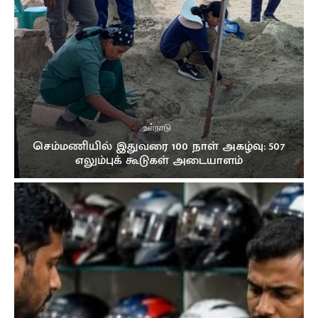
02:16
நான் மருத்துவராக வேண்டும்! ஊடகங்களிடம் மனம்
திறந்த கில்மிசா..
03:39
முத்து சப்பரத்தில் இசைக்குயில்....! மேளதாளத்துடன்
கோலாகல வரவேற்பு..!!
03:05
உள்நாடு
செம்மணியில் இதுவரை 100 நாள் அகழ்வு: 507
எலும்புக் கூடுகள் அடையாளம்