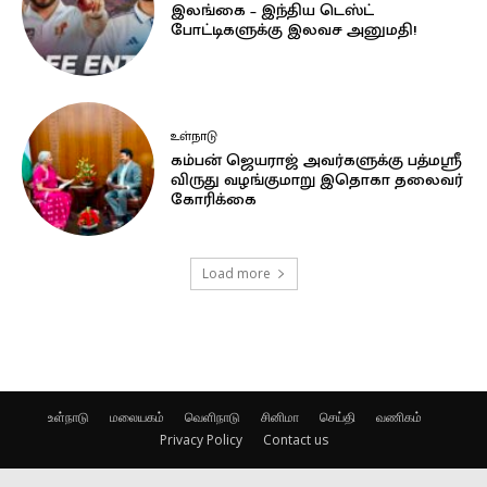
இலங்கை – இந்திய டெஸ்ட்
போட்டிகளுக்கு இலவச அனுமதி!
உள்நாடு
கம்பன் ஜெயராஜ் அவர்களுக்கு பத்மஸ்ரீ
விருது வழங்குமாறு இதொகா தலைவர்
கோரிக்கை
Load more
உள்நாடு
மலையகம்
வெளிநாடு
சினிமா
செய்தி
வணிகம்
Privacy Policy
Contact us
© kuruvi.lk