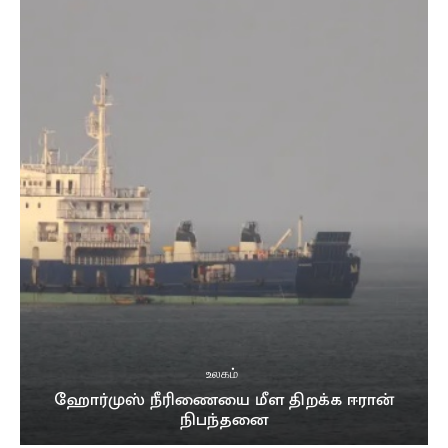
உலகம்
ஹோர்முஸ் நீரிணையை மீள திறக்க ஈரான்
நிபந்தனை