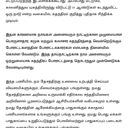
மட்டுப்படுதற்கு இடமளிக்கக்கூடாது. அப்போது மட்டுமே,
காலனித்துவ யுகத்திலிருந்து விடுபட்டு 77 ஆண்டுகள் கடந்துவிட்ட
ஒரு நாடு என்ற வகையில், சுதந்திரம் குறித்து புதிதாக சிந்திக்க
முடியும்.
இதன் காரணமாக நாங்கள் அனைவரும் நாட்டிற்கான முழுமையான
பொருளாதார, சமூக மற்றும் கலாசார சுதந்திரத்தை வென்றெடுக்கும்
போராட்டகளத்தின் போராட்டக்காரர்கள் என்பதை நினைவில்
கொள்ள வேண்டும். இந்த தாய்நாட்டிற்காக நாம் அனைவரும்
ஒற்றுமையாக சுதந்திரப் போராட்டத்தை தொடர்ந்தும் முன்னெடுக்க
வேண்டியுள்ளது.
இந்த பணியில், நம் தேசத்திற்கு உணவை உற்பத்தி செய்யும்
விவசாயிகளுக்கும், மீனவர்களுக்கும் பங்குள்ளது. நமது
தேசத்திற்கான அறிவை உருவாக்கி எதிர்கால சந்ததியினரை
அறிவினால் பூரணப்படுத்தும் ஆசிரியர்களின் வகிபாகமும் உள்ளது.
நமது தேசத்தின் ஆரோக்கியத்தை பாதுகாக்கும் சுகாதாரப்
பணியாளர்களாக உங்களுக்கும் பங்கு உள்ளது. நமது பொது மக்கள்
பாதுகாப்பை உறுதிப்படுத்தும் பொலிஸ்மற்றும் பாதுகாப்புப் படைகள்
என்ற வகையில் உங்களுக்கும் பங்குள்ளது.