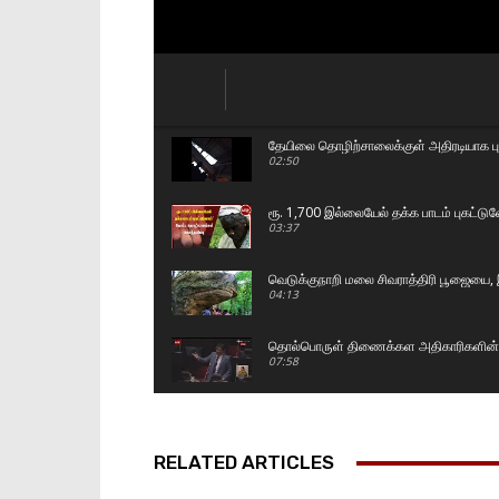
தேயிலை தொழிற்சாலைக்குள் அதிரடியாக புக
02:50
ரூ. 1,700 இல்லையேல் தக்க பாடம் புகட்ட
03:37
வெடுக்குநாறி மலை சிவராத்திரி பூஜையை, இ
04:13
தொல்பொருள் திணைக்கள அதிகாரிகளின் அ
07:58
மதச் சுதந்திரம் வடக்கிற்கும் தெற்கிற்கும
07:54
RELATED ARTICLES
இப்படி ஒரு பண்டிகை இலங்கையில இருக்க
#malaiyagakuruvi #lka