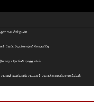
ுந்த அமைச்சர் ஜீவன்!
ுவோம்! தோட்ட தொழிலாளர்கள் கொந்தளிப்பு
னவாதம் ரீதியில் விமர்சித்த விமல்!
டாவடி! வவுனியாவில் அட்டகாசம்! வெளுத்து வாங்கிய சாணக்கியன்
் சமமாக இருக்க வேண்டும்! வெடுக்குநாறி மலைச் சம்பவம்.!
ா🤭😳😲#news #srilanka #vairalvideo #vairal