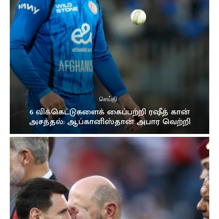
இலங்கை வந்த இளவரசிக்கு ஜனாதிபதி மாளிகையில்
வரவேற்பு
02:16
நான் மருத்துவராக வேண்டும்! ஊடகங்களிடம் மனம்
திறந்த கில்மிசா..
03:39
முத்து சப்பரத்தில் இசைக்குயில்....! மேளதாளத்துடன்
கோலாகல வரவேற்பு..!!
03:05
செய்தி
6 விக்கெட்டுகளைக் கைப்பற்றி ரஷீத் கான்
அசத்தல்: ஆப்கானிஸ்தான் அபார வெற்றி