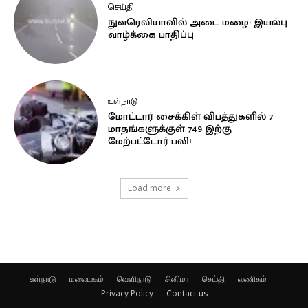
செய்தி
நுவரெலியாவில் அடை மழை: இயல்பு
வாழ்க்கை பாதிப்பு
உள்நாடு
மோட்டார் சைக்கிள் விபத்துகளில் 7
மாதங்களுக்குள் 749 இற்கு
மேற்பட்டோர் பலி!
Load more
உள்நாடு
மலையகம்
வெளிநாடு
சினிமா
செய்தி
வணிகம்
Privacy Policy
Contact us