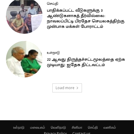
செய்தி
பாதிக்கப்பட்ட வீடுகளுக்கு 3
ஆண்டுகளாகத் தீர்வில்லை:
நாவலப்பிட்டி பிரதேச செயலகத்திற்கு
முன்பாக மக்கள் போராட்டம்
உள்நாடு
22 ஆவது திருத்தச்சட்டமூலத்தை ஏற்க
முடியாது: ஐதேக திட்டவட்டம்
Load more
உள்நாடு
மலையகம்
வெளிநாடு
சினிமா
செய்தி
வணிகம்
Privacy Policy
Contact us