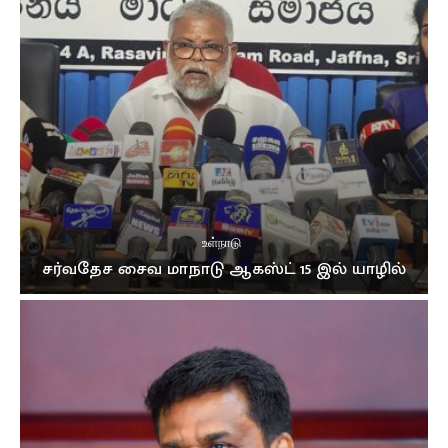
உள்நாடு
சர்வதேச சைவ மாநாடு ஆகஸ்ட் 15 இல் யாழில்