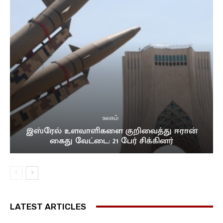
உலகம்
இஸ்ரேல் உளவாளிகளை குறிவைத்து ஈரான்
கைது வேட்டை: 21 பேர் சிக்கினர்
LATEST ARTICLES