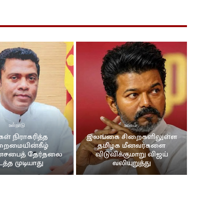
் சமமாக இருக்க வேண்டும்! வெடுக்குநாறி மலைச் சம்பவம்.!
ா
#news #srilanka #vairalvideo #vairal
ருக்கின்றனர். I தேசிய மக்கள் சக்தியின் தெனியா மாநாடு I NPP
ிகையில் வரவேற்பு
 மனம் திறந்த கில்மிசா..
உள்நாடு
உலகம்
கள் நிராகரித்த
இலங்கை சிறைகளிலுள்ள
றைமையின்கீழ்
தமிழக மீனவர்களை
ாளத்துடன் கோலாகல வரவேற்பு..!!
சபைத் தேர்தலை
விடுவிக்குமாறு விஜய்
டத்த முடியாது
வலியுறுத்து