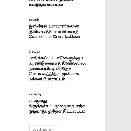
கலந்துரையாடல்
உலகம்
இஸ்ரேல் உளவாளிகளை
குறிவைத்து ஈரான் கைது
வேட்டை: 21 பேர் சிக்கினர்
செய்தி
பாதிக்கப்பட்ட வீடுகளுக்கு 3
ஆண்டுகளாகத் தீர்வில்லை:
நாவலப்பிட்டி பிரதேச
செயலகத்திற்கு முன்பாக
மக்கள் போராட்டம்
உள்நாடு
22 ஆவது
திருத்தச்சட்டமூலத்தை ஏற்க
முடியாது: ஐதேக திட்டவட்டம்
Load more