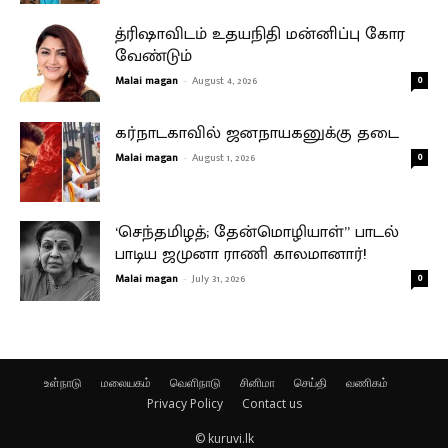
த்ரிஷாவிடம் உதயநிதி மன்னிப்பு கோர
வேண்டும்
Malai magan
-
August 4, 2026
0
கர்நாடகாவில் ஜனநாயகனுக்கு தடை
Malai magan
-
August 1, 2026
0
‘செந்தமிழத்; தேன்மொழியாள்” பாடல்
பாடிய ஜமுனா ராணி காலமானார்!
Malai magan
-
July 31, 2026
0
உள்நாடு
மலையகம்
வெளிநாடு
சினிமா
செய்தி
வணிகம்
Privacy Policy
Contact us
© kuruvi.lk