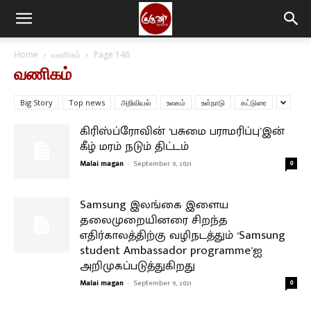
Home
வணிகம்
Page 146
வணிகம்
Big Story
Top news
அறிவியல்
உலகம்
உள்நாடு
கட்டுரை
கிரிஸ்ப்ரோவின் ‘பசுமை பராமரிப்பு’இன்
கீழ் மரம் நடும் திட்டம்
Malai magan
-
September 9, 2021
0
Samsung இலங்கை இளைய
தலைமுறையினரை சிறந்த
எதிர்காலத்திற்கு வழிநடத்தும் ‘Samsung
student Ambassador programme’ஐ
அறிமுகப்படுத்துகிறது
Malai magan
-
September 9, 2021
0