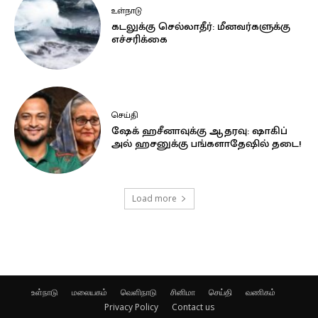
உள்நாடு
கடலுக்கு செல்லாதீர்: மீனவர்களுக்கு
எச்சரிக்கை
செய்தி
ஷேக் ஹசீனாவுக்கு ஆதரவு: ஷாகிப்
அல் ஹசனுக்கு பங்களாதேஷில் தடை!
Load more
உள்நாடு
மலையகம்
வெளிநாடு
சினிமா
செய்தி
வணிகம்
Privacy Policy
Contact us