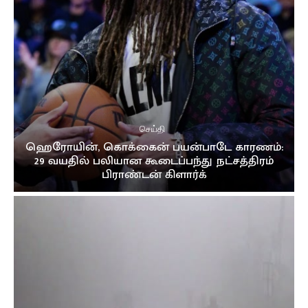
இலங்கை வந்த இளவரசிக்கு ஜனாதிபதி மாளிகையில்
வரவேற்பு
02:16
நான் மருத்துவராக வேண்டும்! ஊடகங்களிடம் மனம்
திறந்த கில்மிசா..
03:39
முத்து சப்பரத்தில் இசைக்குயில்....! மேளதாளத்துடன்
கோலாகல வரவேற்பு..!!
03:05
செய்தி
ஹெரோயின், கொக்கைன் பயன்பாடே காரணம்:
29 வயதில் பலியான கூடைப்பந்து நட்சத்திரம்
பிராண்டன் கிளார்க்