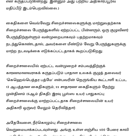
என கருதப்படுகின்றது. இன்னும் அது பற்றிய அதிகாரப்பூர்வ
மதிப்பீடு இடம்பெறவில்லை.)
கைதிகளை வெவ்வேறு சிறைச்சாலைகளுக்கு மாற்றுவதற்காக
சிறைச்சாலை பேருந்துகளில் ஏற்றப்பட்ட பின்னரும், ஒரு குழுவினர்
பேருந்திற்குள்ளும் வன்முறையாகவும் பதற்றமாகவும்
நடந்துகொண்டதால், அவர்களை மீண்டும் வேறு பேருந்துகளுக்கு
மாற்ற நடவடிக்கை எடுக்கப்பட்டதாகக் கூறப்படுகிறது.
சிறைச்சாலையில் ஏற்பட்ட வன்முறைச் சம்பவத்திற்குக்
காரணமானவராகக் கருதப்படும் பாதாள உலகக் குழுத் தலைவர்
‘கெஹெல்பெத்தர பத்மே’ என்பவரின் நெருங்கிய கூட்டாளி உட்பட
13 ஆபத்தான கைதிகளும், 55 சாதாரண கைதிகளும் நேற்று
முன்தினம் (6ஆம் திகதி) இரவு பூஸ்ஸ உயர் பாதுகாப்பு
சிறைச்சாலைக்கு மாற்றப்பட்டதாக சிறைச்சாலையின் உயர்
அதிகாரி ஒருவர் மேலும் தெரிவித்தார்.
அதேவேளை, நீர்கொழும்பு சிறைச்சாலை
வெறுமையாக்கப்படவுள்ளது. அங்கு உள்ள எஞ்சிய 500 பேரை காலி