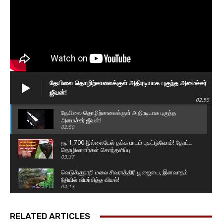
தேயிலை தொழிற்சாலைக்குள் அதிரடியாக புகுந்த அமைச்சர்
ஜீவன்!
02:50
தேயிலை தொழிற்சாலைக்குள் அதிரடியாக புகுந்த
அமைச்சர் ஜீவன்!
02:50
ரூ. 1,700 இல்லையேல் தக்க பாடம் புகட்டுவோம்! தோட்ட
தொழிலாளர்கள் கொந்தளிப்பு
03:37
வெடுக்குநாறி மலை சிவராத்திரி பூஜையை, இனவாதம்
ரீதியில் விமர்சித்த விமல்!
04:13
தொல்பொருள் திணைக்கள அதிகாரிகளின் அடாவடி!
வவுனியாவில் அட்டகாசம்! வெளுத்து வாங்கிய
RELATED ARTICLES
சாணக்கியன்
07:58