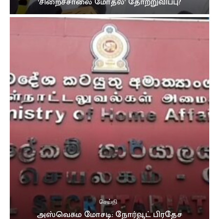
‘சிறைச்சாலை மோதல்’ தோற்றுவிப்பு?
செய்தி
அஸ்வெசும மோசடி: நோர்வூட் பிரதேச