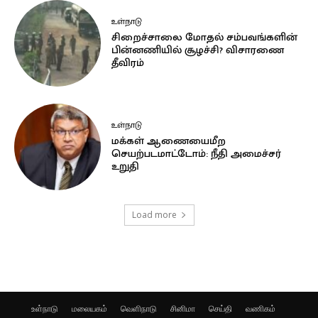
உள்நாடு
சிறைச்சாலை மோதல் சம்பவங்களின்
பின்னணியில் சூழச்சி? விசாரணை
தீவிரம்
உள்நாடு
மக்கள் ஆணையைமீற
செயற்படமாட்டோம்: நீதி அமைச்சர்
உறுதி
Load more
உள்நாடு
மலையகம்
வெளிநாடு
சினிமா
செய்தி
வணிகம்