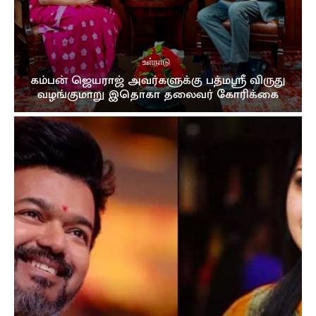
முத்து சப்பரத்தில் இசைக்குயில்....! மேளதாளத்துடன்
கோலாகல வரவேற்பு..!!
03:05
உள்நாடு
கம்பன் ஜெயராஜ் அவர்களுக்கு பத்மஸ்ரீ விருது
வழங்குமாறு இதொகா தலைவர் கோரிக்கை