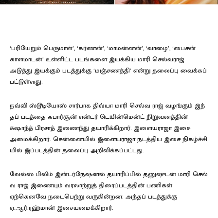
‘பரியேறும் பெரு​மாள்’, ‘கர்​ணன்’, ‘மாமன்​னன்’, ‘வாழை’, ‘பைசன்
காள​மாடன்’ உள்​ளிட்ட படங்​களை இயக்​கிய மாரி செல்​வ​ராஜ்
அடுத்து இயக்​கும் படத்​துக்கு ‘மஞ்​சணத்​தி’ என்று தலைப்பு வைக்கப்​
பட்​டுள்​ளது.
நவ்வி ஸ்டூடியோஸ் சார்​பாக திவ்யா மாரி செல்​வ​ ராஜ் வழங்​கும் இந்​
தப் ​படத்தை ஃபார்​சூன் என்​டர் ​டெ​யின்​மென்ட் நிறு​வனத்​தின்
சுஷாந்த் பிர​சாத் இணைந்து தயாரிக்​கிறார். இளை​ய​ராஜா இசை
அமைக்​கிறார். சென்​னை​யில் இளை​ய​ராஜா நடத்​திய இசை நிகழ்ச்​சி​
யில் இப்​படத்​தின் தலைப்பு அறிவிக்​கப்​பட்​டது.
வேல்ஸ் பிலிம் இன்​டர்​நேஷனல் தயாரிப்​பில் தனுஷுடன் மாரி செல்​
வ​ ராஜ் இணை​யும் வரலாற்​றுத் திரைப்​படத்​தின் பணி​கள்
ஏற்கெனவே நடை​பெற்று வரு​கின்​றன. அந்​தப் படத்​துக்கு
ஏ.ஆர்.ரஹ்​மான் இசையமைக்​கிறார்.