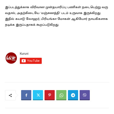
இப்​படத்​துக்​காக விரி​வான முன்​த​யாரிப்பு பணி​கள் நடை​பெற்று வரு​
வ​தால், அதற்​கிடையே ‘மஞ்​சணத்​தி’ படம் உரு​வாக இருக்கிறது.
இதில் கயாடு லோஹர், பிரி​யங்கா மோகன் ஆகியோர் நாயகி​களாக
நடிக்க இருப்​ப​தாகக் கூறப்​படு​கிறது.