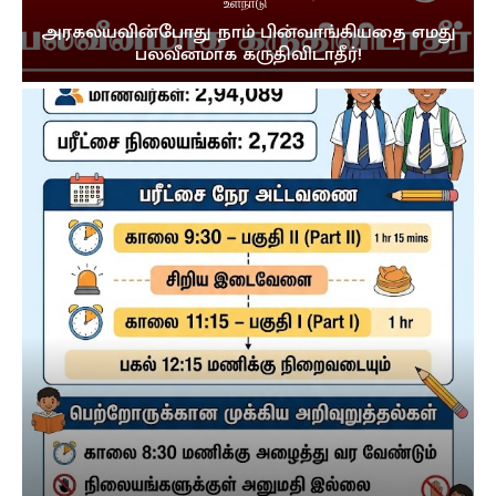
உள்நாடு
அரகலயவின்போது நாம் பின்வாங்கியதை எமது
பலவீனமாக கருதிவிடாதீர்!