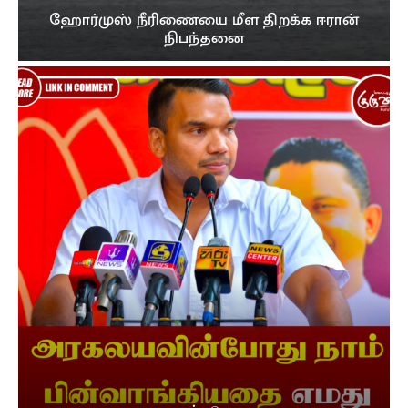
ஹோர்முஸ் நீரிணையை மீள திறக்க ஈரான்
நிபந்தனை