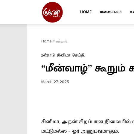
HOME
மலையகம்
உ
Kuruvi
Home
உள்நாடு
உள்நாடு
சினிமா
செய்தி
“மீன்வாழ்” கூறும
March 27, 2025
சினிமா, அதன் சிறப்பான நிலையில் வ
மட்டுமல்ல – ஓர் அனுபவமாகும்.