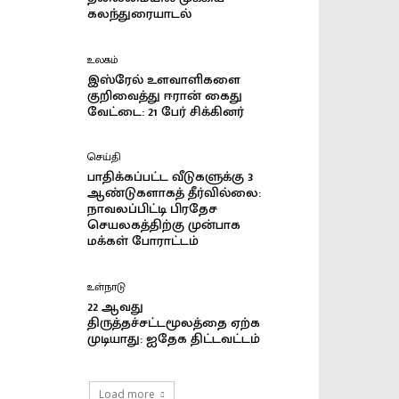
கலந்துரையாடல்
உலகம்
இஸ்ரேல் உளவாளிகளை
குறிவைத்து ஈரான் கைது
வேட்டை: 21 பேர் சிக்கினர்
செய்தி
பாதிக்கப்பட்ட வீடுகளுக்கு 3
ஆண்டுகளாகத் தீர்வில்லை:
நாவலப்பிட்டி பிரதேச
செயலகத்திற்கு முன்பாக
மக்கள் போராட்டம்
உள்நாடு
22 ஆவது
திருத்தச்சட்டமூலத்தை ஏற்க
முடியாது: ஐதேக திட்டவட்டம்
Load more