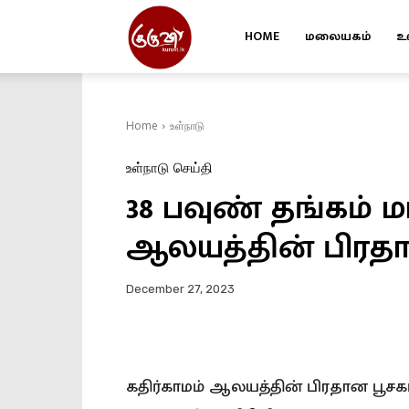
HOME
மலையகம்
உ
Kuruvi
Home
உள்நாடு
உள்நாடு
செய்தி
38 பவுண் தங்கம் ம
ஆலயத்தின் பிரதா
December 27, 2023
கதிர்காமம் ஆலயத்தின் பிரதான பூசகர