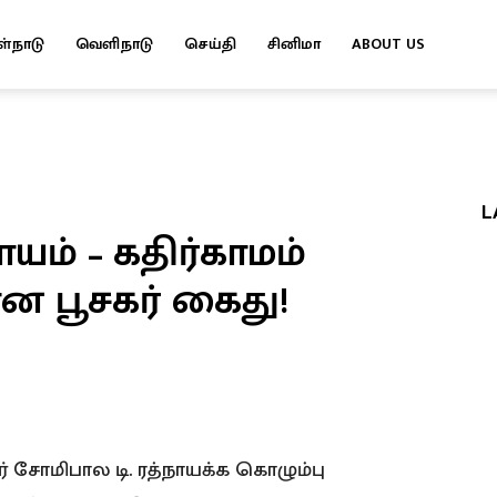
ள்நாடு
வெளிநாடு
செய்தி
சினிமா
ABOUT US
L
ாயம் – கதிர்காமம்
ன பூசகர் கைது!
் சோமிபால டி. ரத்நாயக்க கொழும்பு