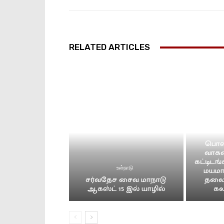
RELATED ARTICLES
பொலி
வாகனங
கட்டிடங்
உள்நாடு
மயமா
சர்வதேச சைவ மாநாடு
தலைம
ஆகஸ்ட் 15 இல் யாழில்
கல