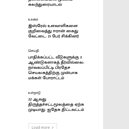
கலந்துரையாடல்
உலகம்
இஸ்ரேல் உளவாளிகளை
குறிவைத்து ஈரான் கைது
வேட்டை: 21 பேர் சிக்கினர்
செய்தி
பாதிக்கப்பட்ட வீடுகளுக்கு 3
ஆண்டுகளாகத் தீர்வில்லை:
நாவலப்பிட்டி பிரதேச
செயலகத்திற்கு முன்பாக
மக்கள் போராட்டம்
உள்நாடு
22 ஆவது
திருத்தச்சட்டமூலத்தை ஏற்க
முடியாது: ஐதேக திட்டவட்டம்
Load more