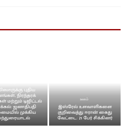
உள்நாடு
ஸாருக்கு புதிய
்கள், நிரந்தரக்
கள் மற்றும் டிஜிட்டல்
உலகம்
க்கல்: ஜனாதிபதி
இஸ்ரேல் உளவாளிகளை
ையில் முக்கிய
குறிவைத்து ஈரான் கைது
ந்துரையாடல்
வேட்டை: 21 பேர் சிக்கினர்