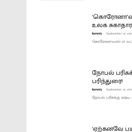
‘கொரோனா’வால
உலக சுகாதார
kuruvi2
-
September 26, 202
'கொரோனா'வால் 20 லட்ச
நோபல் பரிசு
பரிந்துரை!
kuruvi2
-
September 25, 202
நோபல் பரிசுக்கு ரஷ்ய
‘ஏற்கனவே ப