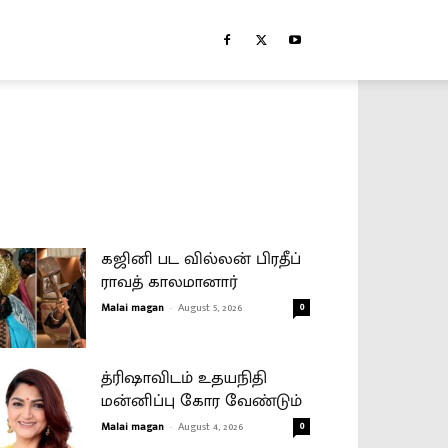
கஜினி பட வில்லன் பிரதீப்
ராவத் காலமானார்
Malai magan
-
August 5, 2026
0
த்ரிஷாவிடம் உதயநிதி
மன்னிப்பு கோர வேண்டும்
Malai magan
-
August 4, 2026
0