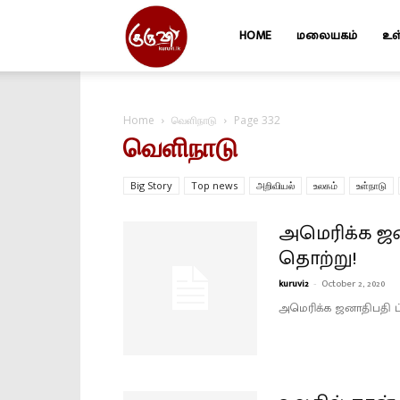
HOME
மலையகம்
உள
Kuruvi
Home
வெளிநாடு
Page 332
வெளிநாடு
Big Story
Top news
அறிவியல்
உலகம்
உள்நாடு
அமெரிக்க ஜன
தொற்று!
kuruvi2
-
October 2, 2020
அமெரிக்க ஜனாதிபதி ட