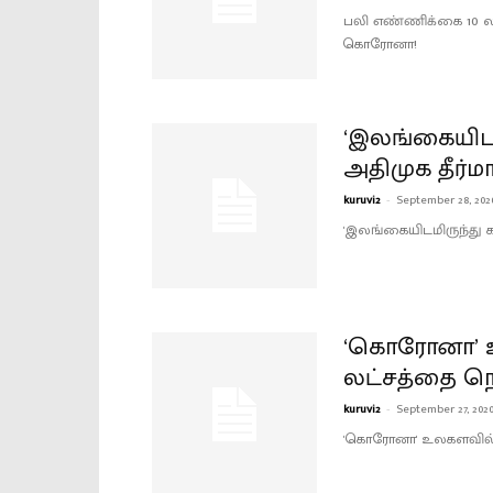
பலி எண்ணிக்கை 10 லட
கொரோனா!
‘இலங்கையிடமி
அதிமுக தீர்ம
kuruvi2
-
September 28, 202
'இலங்கையிடமிருந்து கச
‘கொரோனா’ உ
லட்சத்தை நெ
kuruvi2
-
September 27, 202
'கொரோனா' உலகளவில் 