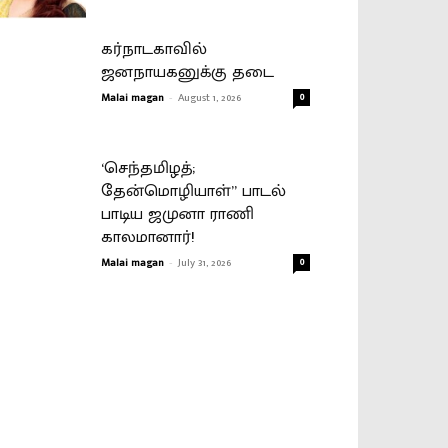
கர்நாடகாவில்
ஜனநாயகனுக்கு தடை
Malai magan
-
August 1, 2026
0
‘செந்தமிழத்;
தேன்மொழியாள்” பாடல்
பாடிய ஜமுனா ராணி
காலமானார்!
Malai magan
-
July 31, 2026
0