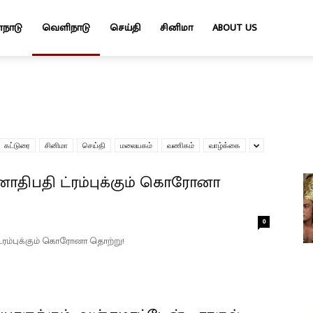
்நாடு
வெளிநாடு
செய்தி
சினிமா
ABOUT US
கட்டுரை
சினிமா
செய்தி
மலையகம்
வணிகம்
வாழ்க்கை
ாதிபதி ட்ரம்புக்கும் கொரோனா
0
்ரம்புக்கும் கொரோனா தொற்று!