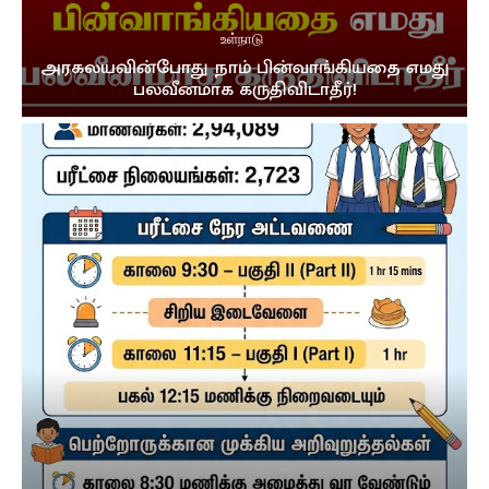
உள்நாடு
அரகலயவின்போது நாம் பின்வாங்கியதை எமது
பலவீனமாக கருதிவிடாதீர்!