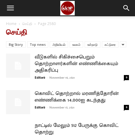
Home
செய்தி
Page 2580
செய்தி
Big Story
Top news
அறிவியல்
உலகம்
உள்நாடு
கட்டுரை
வீடுகளில் சிகிச்சைபெறும்
தொற்றாளர்களின் எண்ணிக்கையும்
அதிகரிப்பு
Editor3
-
November 16, 2021
0
கொவிட் தொற்றால் மரணித்தோரின்
எண்ணிக்கை 14,000ஐ கடந்தது
Editor3
-
November 15, 2021
0
நாட்டில் மேலும் 512 பேருக்கு கொவிட்
தொற்று