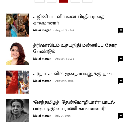
கஜினி பட வில்லன் பிரதீப் ராவத்
காலமானார்
Malai magan
-
August 5, 2026
0
த்ரிஷாவிடம் உதயநிதி மன்னிப்பு கோர
வேண்டும்
Malai magan
-
August 4, 2026
0
கர்நாடகாவில் ஜனநாயகனுக்கு தடை
Malai magan
-
August 1, 2026
0
‘செந்தமிழத்; தேன்மொழியாள்” பாடல்
பாடிய ஜமுனா ராணி காலமானார்!
Malai magan
-
July 31, 2026
0