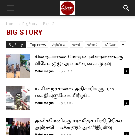
Home
Big Story
Page 3
BIG STORY
Big Story
Top news
அறிவியல்
உலகம்
உள்நாடு
கட்டுரை
சிறைச்சாலை மோதல்: விசாரணைக்கு
விசேட குழு: அமைச்சரவை முடிவு
Malai magan
-
July 7, 2026
0
07 சிறைச்சாலை அதிகாரிகளும், 19
கைதிகளுமே உயிரிழப்பு
Malai magan
-
July 6, 2026
0
அலிகமேனிக்கு சர்வதேச பிரதிநிதிகள்
அஞ்சலி – மக்களும் அணிதிரள்வு
-
0