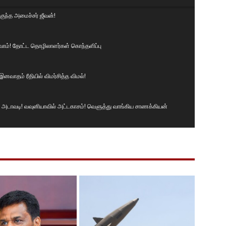
ுந்த அமைச்சர் ஜீவன்!
ுவோம்! தோட்ட தொழிலாளர்கள் கொந்தளிப்பு
னவாதம் ரீதியில் விமர்சித்த விமல்!
டாவடி! வவுனியாவில் அட்டகாசம்! வெளுத்து வாங்கிய சாணக்கியன்
் சமமாக இருக்க வேண்டும்! வெடுக்குநாறி மலைச் சம்பவம்.!
ா🤭😳😲#news #srilanka #vairalvideo #vairal
ருக்கின்றனர். I தேசிய மக்கள் சக்தியின் தெனியா மாநாடு I NPP