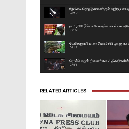
தேயிலை தொழிற்சாலைக்குள் அதிரடியாக புக
02:50
ரூ. 1,700 இல்லையேல் தக்க பாடம் புகட்ட
03:37
வெடுக்குநாறி மலை சிவராத்திரி பூஜையை, இ
04:13
தொல்பொருள் திணைக்கள அதிகாரிகளின் அ
07:58
மதச் சுதந்திரம் வடக்கிற்கும் தெற்கிற்கும
07:54
RELATED ARTICLES
இப்படி ஒரு பண்டிகை இலங்கையில இருக்க
#malaiyagakuruvi #lka
02:55
மலையக மக்கள் இன்னும் ஏமார்ந்து கொண்டி
11:43