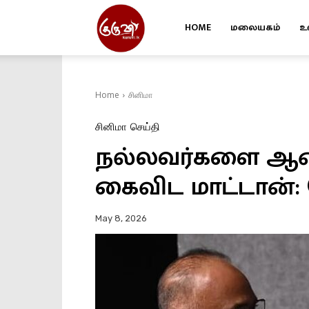
HOME
மலையகம்
உ
Kuruvi
Home
சினிமா
சினிமா
செய்தி
நல்லவர்களை ஆண
கைவிட மாட்டான்: 
May 8, 2026