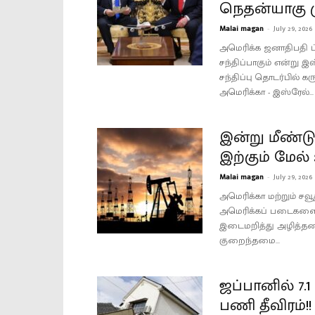
நெதன்யாகு ம
Malai magan
-
July 29, 2026
அமெரிக்க ஜனாதிபதி ட்ர
சந்திப்பாகும் என்று இ
சந்திப்பு தொடர்பில் 
அமெரிக்கா - இஸ்ரேல்...
இன்று மீண்ட
இற்கும் மேல்
Malai magan
-
July 29, 2026
அமெரிக்கா மற்றும் சவூ
அமெரிக்கப் படைகளைக
இடைமறித்து அழித்தமை
குறைந்தமை...
ஜப்பானில் 7.1 
பணி தீவிரம்!!