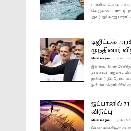
ஈரானின் ‘கொசுப் படையை
வெகுவாகப் பாராட்டிய
அவர் இவ்வாறு பாராட்டி
”...
டிஜிட்டல் அர
முந்தினார் வி
Malai magan
-
July 28, 2026
இன்ஸ்டாகிராம் பின்தொட
தலை​வர் ராகுலை பின்​ன
றுள்​ளார். நீட் தேர்வு
இன்​ஸ்​டாகி​ராம் ரீல்​ஸ்
ஜப்பானில் 7.1
விடுப்பு
Malai magan
-
July 28, 2026
செவ்வாய்க்கிழமையன்