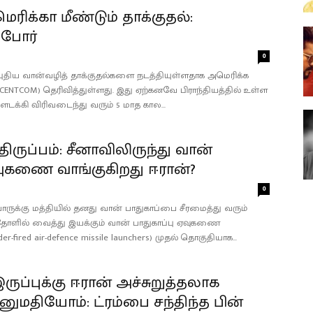
ெரிக்கா மீண்டும் தாக்குதல்:
 போர்
0
 புதிய வான்வழித் தாக்குதல்களை நடத்தியுள்ளதாக அமெரிக்க
ENTCOM) தெரிவித்துள்ளது. இது ஏற்கனவே பிராந்தியத்தில் உள்ள
டக்கி விரிவடைந்து வரும் 5 மாத கால...
 திருப்பம்: சீனாவிலிருந்து வான்
ஏவுகணை வாங்குகிறது ஈரான்?
0
ுக்கு மத்தியில் தனது வான் பாதுகாப்பை சீரமைத்து வரும்
த தோளில் வைத்து இயக்கும் வான் பாதுகாப்பு ஏவுகணை
-fired air-defence missile launchers) முதல் தொகுதியாக...
ுப்புக்கு ஈரான் அச்சுறுத்தலாக
மதியோம்: ட்ரம்பை சந்திந்த பின்