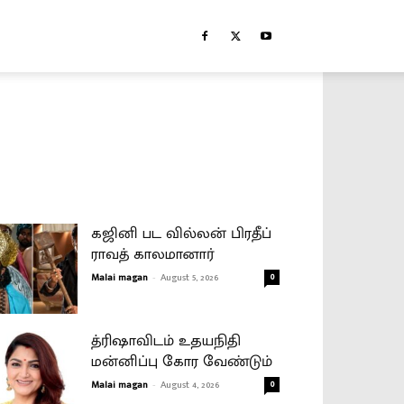
கஜினி பட வில்லன் பிரதீப்
ராவத் காலமானார்
Malai magan
-
August 5, 2026
0
த்ரிஷாவிடம் உதயநிதி
மன்னிப்பு கோர வேண்டும்
Malai magan
-
August 4, 2026
0