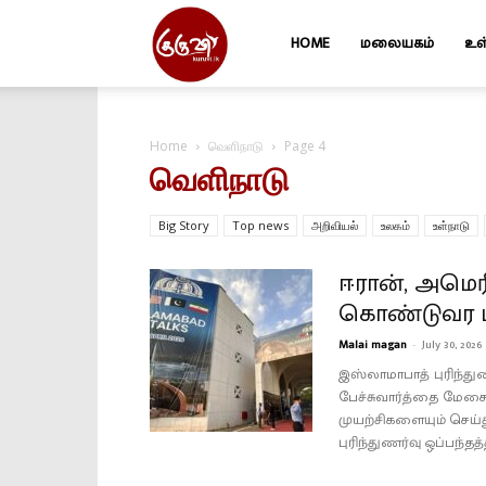
HOME
மலையகம்
உள
Kuruvi
Home
வெளிநாடு
Page 4
வெளிநாடு
Big Story
Top news
அறிவியல்
உலகம்
உள்நாடு
ஈரான், அமெ
கொண்டுவர பா
Malai magan
-
July 30, 2026
இஸ்லாமாபாத் புரிந்துண
பேச்சுவார்த்தை மேச
முயற்சிகளையும் செய்
புரிந்துணர்வு ஒப்பந்தத