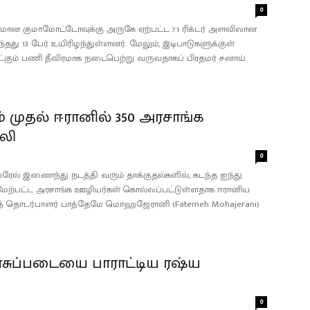
0
ரமான குமாமோட்டோவுக்கு அருகே ஏற்பட்ட 7.1 ரிக்டர் அளவிலான
்தது 13 பேர் உயிரிழந்துள்ளனர். மேலும், இடிபாடுகளுக்குள்
ட்கும் பணி தீவிரமாக நடைபெற்று வருவதாகப் பிரதமர் சனாய்
 முதல் ஈரானில் 350 அரசாங்க
லி
0
்ரேல் இணைந்து நடத்தி வரும் தாக்குதல்களில், கடந்த ஐந்து
் மேற்பட்ட அரசாங்க ஊழியர்கள் கொல்லப்பட்டுள்ளதாக ஈரானிய
ித் தொடர்பாளர் பாத்தேமே மொஹஜேரானி (Fatemeh Mohajerani)
சுப்படையை பாராட்டிய ரஷ்ய
0