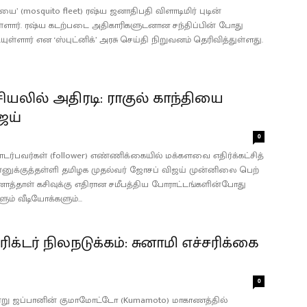
’ (mosquito fleet) ரஷ்ய ஜனாதிபதி விளாடிமிர் புடின்
ுள்ளார். ரஷ்ய கடற்படை அதிகாரிகளுடனான சந்திப்பின் போது
யுள்ளார் என ‘ஸ்புட்னிக்’ அரசு செய்தி நிறுவனம் தெரிவித்துள்ளது.
சியலில் அதிரடி: ராகுல் காந்தியை
ஜய்
0
ர்பவர்கள் (follower) எண்​ணிக்​கை​யில் மக்களவை எதிர்க்​கட்சித்
ுக்​குத்​தள்ளி தமிழக முதல்​வர் ஜோசப் விஜய் முன்​னிலை பெற்​
 வினாத்​தாள் கசிவுக்கு எதிரான சமீபத்​திய போராட்டங்களின்போது
​களும் வீடியோக்களும்...
 ரிக்டர் நிலநடுக்கம்: சுனாமி எச்சரிக்கை
0
று ஜப்பானின் குமாமோட்டோ (Kumamoto) மாகாணத்தில்