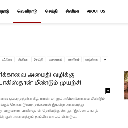
்நாடு
வெளிநாடு
செய்தி
சினிமா
ABOUT US
கட்டுரை
சினிமா
செய்தி
மலையகம்
வணிகம்
வாழ்க்கை
ரிக்காவை அமைதி வழிக்கு
கிஸ்தான் மீண்டும் முயற்சி
0
ர்வு ஒப்பந்தத்தின் கீழ், ஈரான் மற்றும் அமெரிக்காவை மீண்டும்
ைக்குக் கொண்டுவரத் தங்களால் இயன்ற அனைத்து
து வருவதாக பாகிஸ்தான் தெரிவித்துள்ளது. “இஸ்லாமாபாத்
்திற்குள் அனைத்துப் தரப்பினரையும் மீண்டும்...