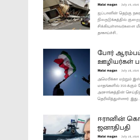
Malai magan
-
July 29, 2026
ஜப்பானின் தெற்கு நக
நிலநடுக்கத்தில் குறைந
சிக்கியுள்ளவர்களை மீ
தாகாய்ச்சி...
போர் ஆரம்பம்
ஊழியர்கள் ப
Malai magan
-
July 28, 2026
அமெரிக்கா மற்றும் இஸ
மாதங்களில் 350-க்கும
அரசாங்கத்தின் செய்த
தெரிவித்துள்ளார். இது...
ஈரானின் கொ
ஜனாதிபதி
Malai magan
-
July 28, 2026