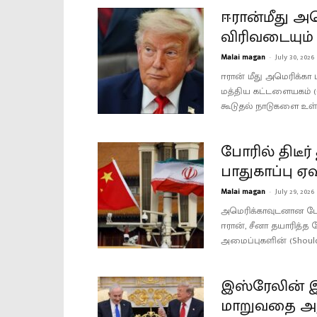
ஈரான்மீது அம
விரிவடையும்
Malai magan
-
July 30, 2026
ஈரான் மீது அமெரிக்கா
மத்திய கட்டளையகம் (C
கூடுதல் நாடுகளை உள்ள
போரில் திடீர்
பாதுகாப்பு 
Malai magan
-
July 29, 2026
அமெரிக்காவுடனான போர
ஈரான், சீனா தயாரித்
அமைப்புகளின் (Shoulder
இஸ்ரேலின் இர
மாறுவதை அனு